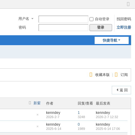
切
换
用户名
自动登录
找回密码
到
窄
密码
立即注册
登录
版
快捷导航
收藏本版
|
订阅
返 回
新窗
作者
回复/查看
最后发表
kenndey
1
kenndey
2026-2-7
3248
2026-2-7 12:32
隐
藏
kenndey
0
kenndey
置
2025-6-14
1989
2025-6-14 17:06
顶
隐
帖
藏