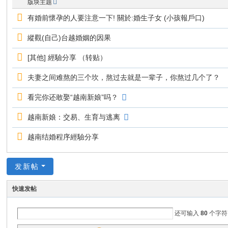
版块主题
đồ
有婚前懷孕的人要注意一下! 關於:婚生子女 (小孩報戶口)
ng
縱觀(自己)台越婚姻的因果
S
ha
[其他] 經驗分享 （转贴）
do
夫妻之间难熬的三个坎，熬过去就是一辈子，你熬过几个了？
w
看完你还敢娶“越南新娘”吗？
H
a
越南新娘：交易、生育与逃离
w
越南结婚程序經驗分享
k)
发新帖
快速发帖
还可输入
80
个字符