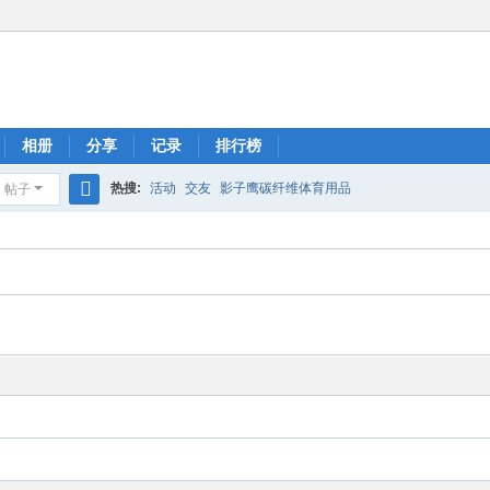
相册
分享
记录
排行榜
热搜:
活动
交友
影子鹰碳纤维体育用品
帖子
搜
索