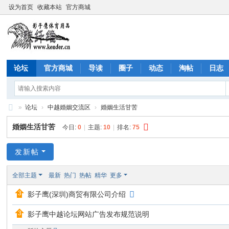
设为首页
收藏本站
官方商城
论坛
官方商城
导读
圈子
动态
淘帖
日志
»
论坛
›
中越婚姻交流区
›
婚姻生活甘苦
影
婚姻生活甘苦
今日:
0
|
主题:
10
|
排名:
75
子
鹰
发新帖
社
全部主题
最新
热门
热帖
精华
更多
区
影子鹰(深圳)商贸有限公司介绍
(C
ộn
影子鹰中越论坛网站广告发布规范说明
g