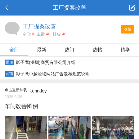
工厂提案改善
工厂提案改善
收藏
今日:
0
主题:
40
排名:
40
全部
最新
热门
热帖
精华
影子鹰(深圳)商贸有限公司介绍
置顶
影子鹰中越论坛网站广告发布规范说明
置顶
点击重新加载
kenndey
2026-5-26
车间改善图例