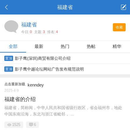
福建省
福建省
收藏
今日:
0
主题:
3
排名:
4
全部
最新
热门
热帖
精华
影子鹰(深圳)商贸有限公司介绍
置顶
影子鹰中越论坛网站广告发布规范说明
置顶
点击重新加载
kenndey
2025-4-9
福建省的介绍
福建省，简称闽，中华人民共和国省级行政区，省会福州市，地处
中国东南沿海，东北与浙江省毗邻， ...
1525
6