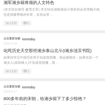
湘军湘乡籍将领的人文特色
(本文转自领导 傲雪文库) 本文转自湖南湘乡计算机协会张雪梅大校,
也是我最尊敬的长辈，在协会里 ...
1133
0
点击重新加载
kenndey
2025-6-18
叱咤历史天空那些湘乡泰山北斗(i湘乡涟滨书院)
如果你学过中国历史而不知道曾国藩，我会鄙视你；如果你是一个
湘乡人(或双峰人)不知道曾国藩，我 ...
1110
1
点击重新加载
kenndey
2025-6-17
800多年前的宋朝，给湘乡留下了多少惊艳？