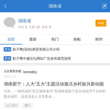
湖南省
湖南省
收藏
今日:
0
主题:
18
排名:
9
全部
最新
热门
热帖
精华
影子鹰(深圳)商贸有限公司介绍
置顶
影子鹰中越论坛网站广告发布规范说明
置顶
点击重新加载
kenndey
2026-2-3
湖南新宁：人大“五大”主题活动激活乡村振兴新动能
日前，一场特别的“民生服务集市”在湖南省新宁县水庙镇湾子头村村
委会铺开，这是该县人大常委会 ...
1543
2