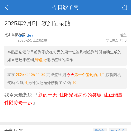
今日影子鹰
2025年2月5日签到记录贴
点击重新加载
kenndey
楼主
2025-2-5 11:39:38
1065
0
本贴是论坛每日签到系统在每天的第一位签到者签到时所自动生成的,
如果您还未签到,
请点此
进行签到的操作.
我在
2025-02-05 11:39
完成签到,是
今天
第一个签到的用户
,获得随机
奖励
金钱
4
,另外我还额外获得了
金钱
10
.
我今天最想说:「
新的一天, 让阳光照亮你的笑容, 让正能量
伴随你每一步
」.
全部回复