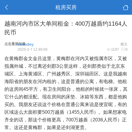
租房买房
越南河内市区大单间租金：400万越盾约1164人
民币
点击重新加载
kenndey
楼主
2025-2-7 12:48:09
1197
0
在黄梅郡金文金吕这里，黄梅郡在河内又被指属市区，又被
指属外城，不过离还剑郡3公里这样，还剑郡类似于北京东
城区、上海黄浦区、广州越秀区、深圳福田区。这是我越南
海阳省的朋友在河内租的，这是普通的公寓，有电梯。他租
的这房间45平方，有卫生间阳台，他租的时候就一张床，其
它什么的都没配。现在房间的床垫、冰箱等东西，都是他购
买的。我朋友还说这个价格在普通公寓来说是便宜呢，有的
区域这么大面积要500万越盾（1455人民币）。如果想家电
齐全的话，那这个价格更高，700万越盾（2036人民币）正
常。这还是黄梅郡，如果是还剑湖更贵。