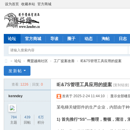
设为首页
收藏本站
官方商城
论坛
官方商城
导读
圈子
动态
淘帖
日志
»
论坛
›
鹰盟越南社区
›
工厂提案改善
›
IE&7S管理工具应用的提案
影
发新帖
子
IE&7S管理工具应用的提案
查看:
1226
|
回复:
0
[复制链接]
鹰
社
kenndey
发表于 2025-2-24 11:44:10
|
显示全部楼
区
某电梯关键部件的生产企业，内部由于种
(C
784
439
6万
1) 首先推行“5S”—整理，整顿，清洁
ộn
主题
回帖
积分
g