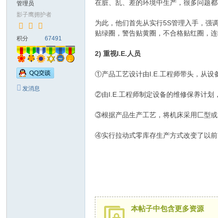
在脏、乱、差的环境中生产，很多问题都
管理员
đồ
影子鹰拥护者
为此，他们首先从实行5S管理入手，强
ng
贴绿圈，警告贴黄圈，不合格贴红圈，连
积分
67491
S
ha
2) 重视I.E.人员
do
①产品工艺设计由I.E.工程师带头，从
w
发消息
②由I.E.工程师制定设备的维修保养
H
a
③根据产品生产工艺，将机床采用匚型或
w
④实行拉动式零库存生产方式改变了以前
k)
本帖子中包含更多资源