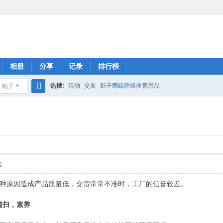
相册
分享
记录
排行榜
热搜:
活动
交友
影子鹰碳纤维体育用品
帖子
搜
索
层
种原因造成产品质量低，交货常常不准时，工厂的信誉较差。
，清扫，素养