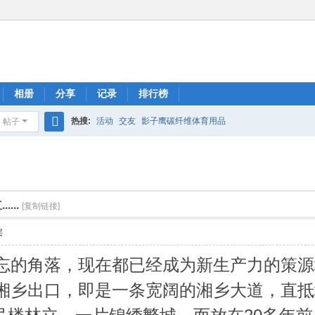
相册
分享
记录
排行榜
热搜:
活动
交友
影子鹰碳纤维体育用品
帖子
搜
索
...
[复制链接]
层
忘的角落，现在都已经成为新生产力的策源
湘乡出口，即是一条宽阔的湘乡大道，直抵