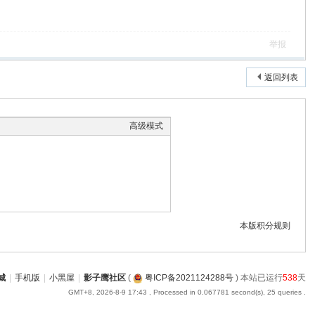
举报
返回列表
高级模式
本版积分规则
城
|
手机版
|
小黑屋
|
影子鹰社区
(
粤ICP备2021124288号
) 本站已运行
538
天
GMT+8, 2026-8-9 17:43
, Processed in 0.067781 second(s), 25 queries .