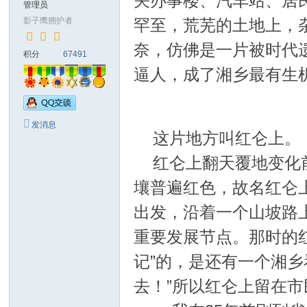
关办事楼、汽车站、居
管理员
đồ
影子鹰拥护者
罕至，荒芜的土地上，
ng
奈，仿佛是一片被时代
积分
67491
S
逼人，成了湘乡最有生
ha
do
w
发消息
这片地方叫红仑上。
H
a
红仑上翻天覆地变化
w
壤普遍红色，故名红仑
k)
出发，沿着一个山坡路
重要发展节点。那时的
记”的，是还有一个湘
去！”所以红仑上留在