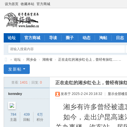
设为首页
收藏本站
官方商城
论坛
官方商城
导读
圈子
动态
淘帖
日志
»
论坛
›
同乡会
›
湖南省
›
正在走红的湘乡红仑上，曾经有抹红...... ...
影
发新帖
子
正在走红的湘乡红仑上，曾经有抹红...
查看:
1401
|
回复:
0
鹰
社
kenndey
发表于 2025-2-24 20:18:32
|
显示全部楼
区
湘乡有许多曾经被遗
(C
784
439
6万
如今，走出沪昆高速
ộn
主题
回帖
积分
g