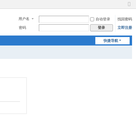
切
换
用户名
自动登录
找回密码
到
窄
密码
立即注册
登录
版
快捷导航