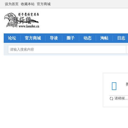
设为首页
收藏本站
官方商城
论坛
官方商城
导读
圈子
动态
淘帖
日志
请稍候...