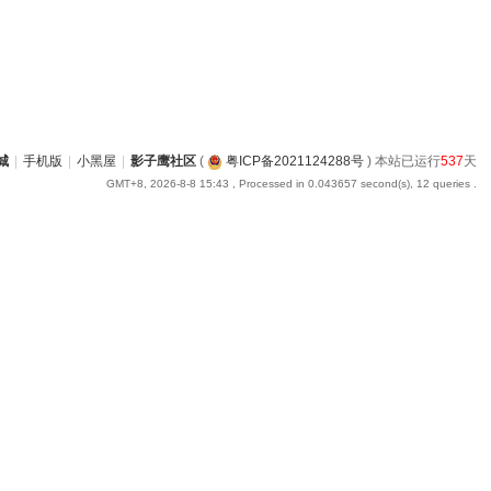
城
|
手机版
|
小黑屋
|
影子鹰社区
(
粤ICP备2021124288号
) 本站已运行
537
天
GMT+8, 2026-8-8 15:43
, Processed in 0.043657 second(s), 12 queries .